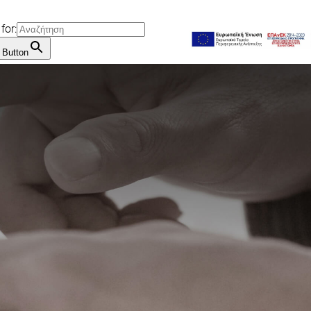
for:
 Button