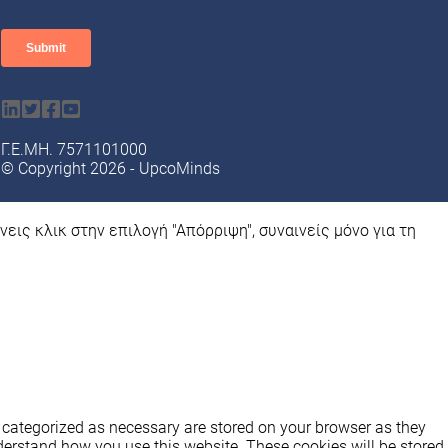
Γ.E.MΗ. 7571101000
© Copyright 2026 - UpcoMinds
νεις κλικ στην επιλογή "Απόρριψη", συναινείς μόνο για τη
e categorized as necessary are stored on your browser as they
nderstand how you use this website. These cookies will be stored