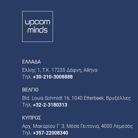
EΛΛΑΔΑ
Ελλης 1, Τ.Κ. 17235 Δάφνη, Αθήνα
Tηλ:
+30-210-3008888
ΒΕΛΓΙΟ
Bld. Louis Schmidt 16, 1040 Etterbeek, Βρυξέλλες
Tηλ:
+32-2-3180313
ΚΥΠΡΟΣ
Αρχ. Μακαρίου Γ' 3, Μέσα Γειτονιά, 4000 Λεμεσός
Tηλ:
+357-22008340