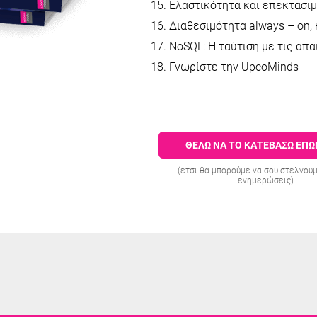
Ελαστικότητα και επεκτασι
Διαθεσιμότητα always – on,
NoSQL: Η ταύτιση με τις απα
Γνωρίστε την UpcoMinds
ΘΕΛΩ ΝΑ ΤΟ ΚΑΤΕΒΑΣΩ ΕΠ
(έτσι θα μπορούμε να σου στέλνουμ
ενημερώσεις)