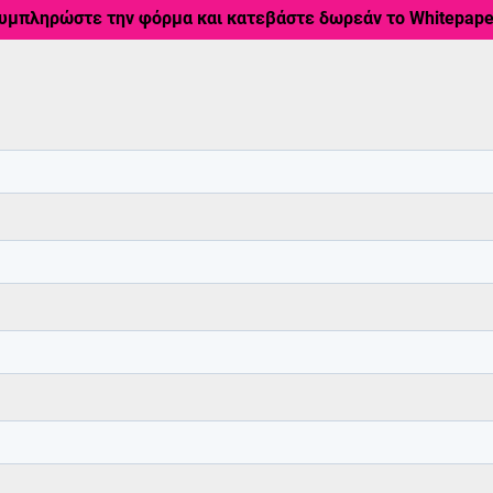
υμπληρώστε την φόρμα και κατεβάστε δωρεάν το Whitepape