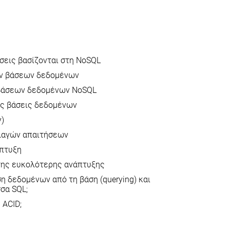
ήσεις βασίζονται στη NoSQL
ών βάσεων δεδομένων
βάσεων δεδομένων NoSQL
ές βάσεις δεδομένων
y)
λλαγών απαιτήσεων
άπτυξη
της ευκολότερης ανάπτυξης
ση δεδομένων από τη βάση (querying) και
σα SQL;
 ACID;